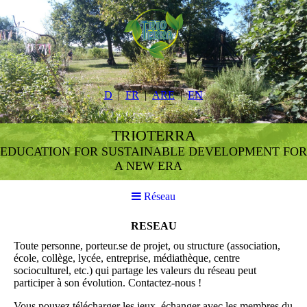
D
FR
ARE
EN
TRIOTERRA
EDUCATION FOR SUSTAINABLE DEVELOPMENT FOR
A NEW ERA
Réseau
RESEAU
Toute personne, porteur.se de projet, ou structure (association,
école, collège, lycée, entreprise, médiathèque, centre
socioculturel, etc.) qui partage les valeurs du réseau peut
participer à son évolution. Contactez-nous !
Vous pouvez télécharger les jeux, échanger avec les membres du